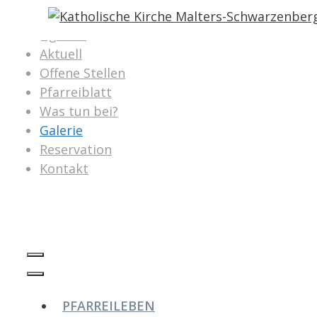
Springe
zum
Agenda
Inhalt
Aktuell
Offene Stellen
Pfarreiblatt
Was tun bei?
Galerie
Reservation
Kontakt
SUCHEN
MENÜ
MENÜ
PFARREILEBEN