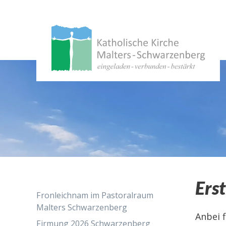
Springe
zum
Inhalt
Ers
Fronleichnam im Pastoralraum
Malters Schwarzenberg
Anbei 
Firmung 2026 Schwarzenberg