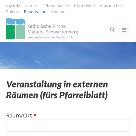
Springe
Agenda
Aktuell
Offene Stellen
Pfarreiblatt
Was tun bei?
zum
Galerie
Reservation
Kontakt
Inhalt
ME
Veranstaltung in externen
Räumen (fürs Pfarreiblatt)
Raum/Ort