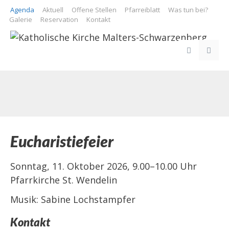
Springe
Agenda
Aktuell
Offene Stellen
Pfarreiblatt
Was tun bei?
zum
Galerie
Reservation
Kontakt
Inhalt
ME
Eucharistiefeier
Sonntag, 11. Oktober 2026, 9.00–10.00 Uhr
Pfarrkirche St. Wendelin
Musik: Sabine Lochstampfer
Kontakt