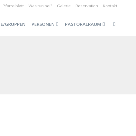
Pfarreiblatt
Was tun bei?
Galerie
Reservation
Kontakt
NE/GRUPPEN
PERSONEN
PASTORALRAUM