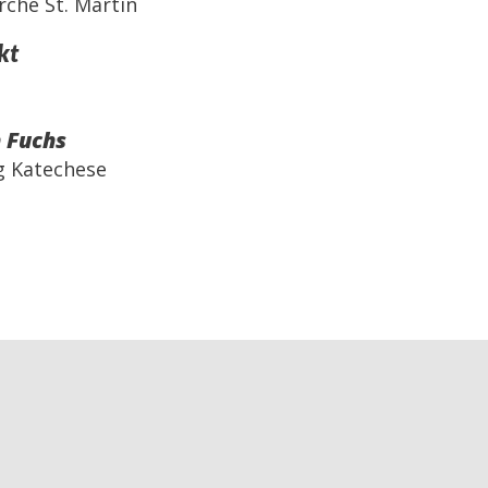
rche St. Martin
kt
 Fuchs
g Katechese