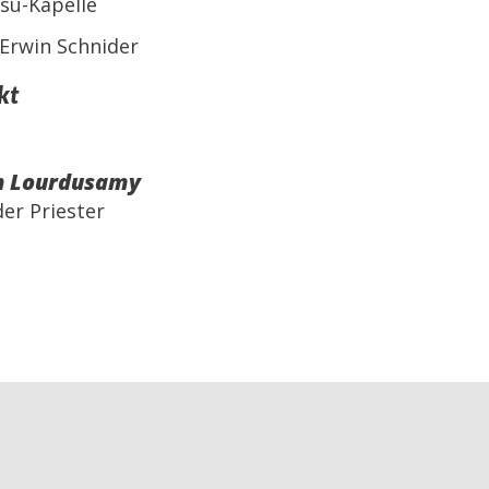
esu-Kapelle
 Erwin Schnider
kt
h Lourdusamy
der Priester