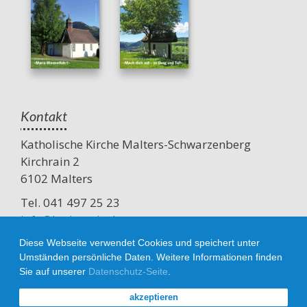
Kontakt
Katholische Kirche Malters-Schwarzenberg
Kirchrain 2
6102 Malters
Tel. 041 497 25 23
info@kath-msb.ch
Diese Webseite verwendet Cookies und speichert unter
Umständen persönliche Daten. Weitere Informationen finden
Sie auf unserer
Datenschutz-Seite
.
Datenschutz
Impressum
akzeptieren
© 2026 Katholische Kirche Malters-Schwarzenberg