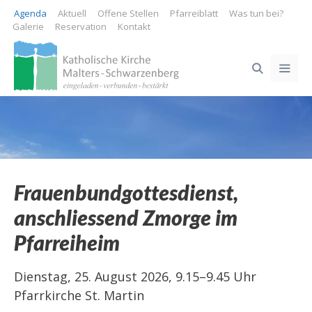
Springe
Agenda
Aktuell
Offene Stellen
Pfarreiblatt
Was tun bei?
zum
Galerie
Reservation
Kontakt
Inhalt
ME
Frauenbundgottesdienst,
anschliessend Zmorge im
Pfarreiheim
Dienstag, 25. August 2026, 9.15–9.45 Uhr
Pfarrkirche St. Martin