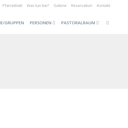
Pfarreiblatt
Was tun bei?
Galerie
Reservation
Kontakt
NE/GRUPPEN
PERSONEN
PASTORALRAUM