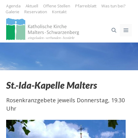
Springe
Agenda
Aktuell
Offene Stellen
Pfarreiblatt
Was tun bei?
zum
Galerie
Reservation
Kontakt
Inhalt
ME
St.-Ida-Kapelle Malters
Rosenkranzgebete jeweils Donnerstag, 19.30
Uhr